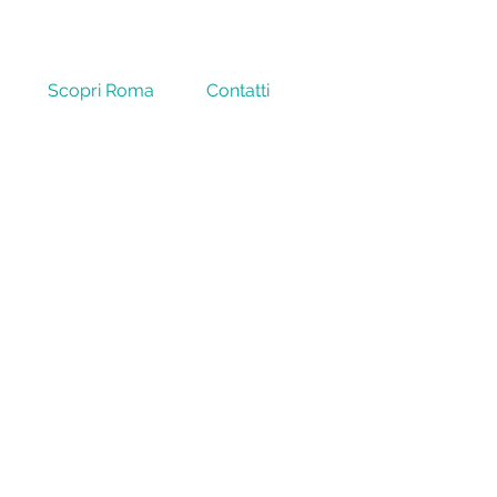
Scopri Roma
Contatti